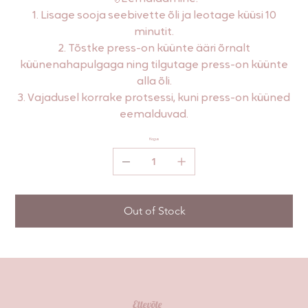
1. Lisage sooja seebivette õli ja leotage küüsi 10
minutit.
2. Tõstke press-on küünte ääri õrnalt
küünenahapulgaga ning tilgutage press-on küünte
alla õli.
3. Vajadusel korrake protsessi, kuni press-on küüned
eemalduvad.
Kogus
Out of Stock
Ettevõte