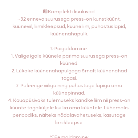
🛍️Komplekti kuuluvad:
~32 erineva suurusega press-on kunstküünt,
küüneviil, liimikleepsud, küüneliim, puhastuslapid,
küünenahapulk.
✨Paigaldamine:
1. Valige igale küünele parima suurusega press-on
küüned.
2. Lükake küünenahapulgaga õrnalt küünenahad
tagasi.
3. Poleerige viiliga ning puhastage lapiga oma
küünepinnad.
4. Kauapüsivaks tulemuseks kandke liim nii press-on
küünte tagaküljele kui ka oma küüntele. Lühemaks
perioodiks, näiteks nädalavahetuseks, kasutage
liimikleepse.
🫧Eemaldamine: