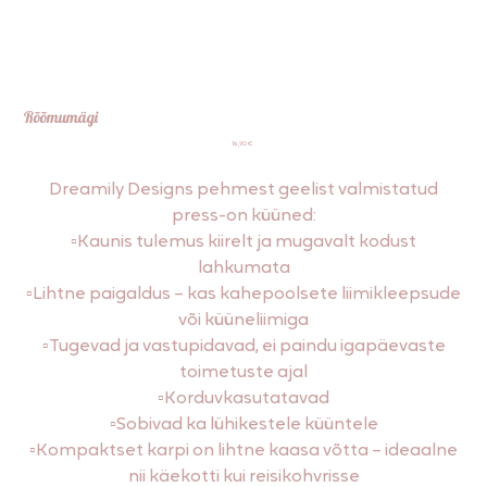
Rõõmumägi
Price
16,90 €
Dreamily Designs pehmest geelist valmistatud
press-on küüned:
▫️Kaunis tulemus kiirelt ja mugavalt kodust
lahkumata
▫️Lihtne paigaldus – kas kahepoolsete liimikleepsude
või küüneliimiga
▫️Tugevad ja vastupidavad, ei paindu igapäevaste
toimetuste ajal
▫️Korduvkasutatavad
▫️Sobivad ka lühikestele küüntele
▫️Kompaktset karpi on lihtne kaasa võtta – ideaalne
nii käekotti kui reisikohvrisse