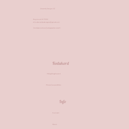
Dreamily Designs OÜ
Reg. kood: 16712122
info.dreamilydesigns@gmail.com
Veebipood avatud igapäevaselt
Kodukord
Müügitingimused
Privaatsus poliitika
Info
Kontakt
Meist